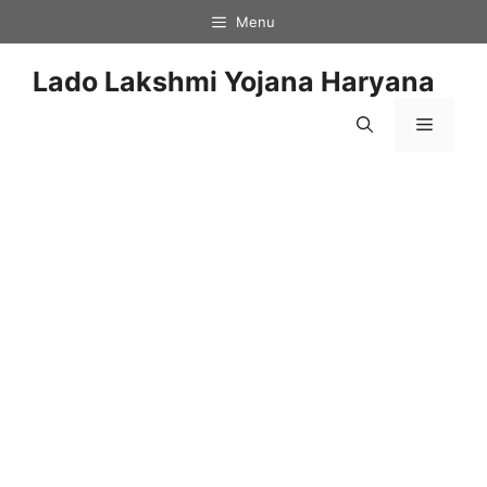
Skip
Menu
to
content
Lado Lakshmi Yojana Haryana
Menu