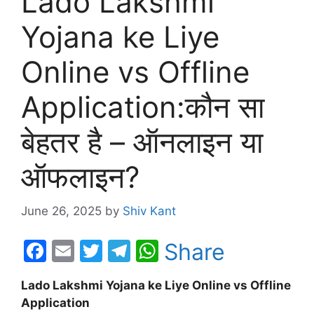
Lado Lakshmi
Yojana ke Liye
Online vs Offline
Application:कौन सा
बेहतर है – ऑनलाइन या
ऑफलाइन?
June 26, 2025
by
Shiv Kant
F
E
T
T
W
Share
a
m
w
el
h
Lado Lakshmi Yojana ke Liye Online vs Offline
c
ai
itt
e
at
Application