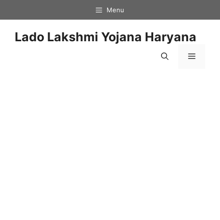
Skip
Menu
to
content
Lado Lakshmi Yojana Haryana
Menu