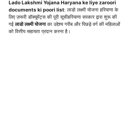
Lado Lakshmi Yojana Haryana ke liye zaroori
c
ai
itt
e
at
documents ki poori list
: लाडो लक्ष्मी योजना हरियाणा के
e
l
er
gr
s
लिए ज़रूरी डॉक्यूमेंट्स की पूरी सूचीहरियाणा सरकार द्वारा शुरू की
b
a
A
गई
लाडो लक्ष्मी योजना
का उद्देश्य गरीब और पिछड़े वर्ग की महिलाओं
को वित्तीय सहायता प्रदान करना है।
o
m
p
o
p
k