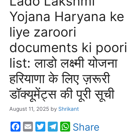
Lado Lakshmi
Yojana Haryana ke
liye zaroori
documents ki poori
list: लाडो लक्ष्मी योजना
हरियाणा के लिए ज़रूरी
डॉक्यूमेंट्स की पूरी सूची
August 11, 2025
by
Shrikant
F
E
T
T
W
Share
a
m
w
el
h