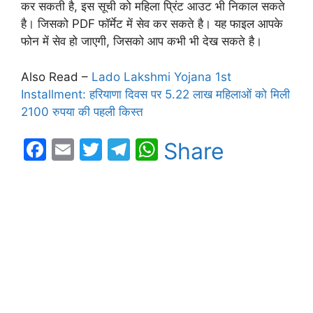
कर सकती है, इस सूची को महिला प्रिंट आउट भी निकाल सकते
है। जिसको PDF फॉर्मेट में सेव कर सकते है। यह फाइल आपके
फोन में सेव हो जाएगी, जिसको आप कभी भी देख सकते है।
Also Read –
Lado Lakshmi Yojana 1st
Installment: हरियाणा दिवस पर 5.22 लाख महिलाओं को मिली
2100 रुपया की पहली किस्त
F
E
T
T
W
Share
a
m
w
el
h
c
ai
itt
e
at
e
l
er
gr
s
b
a
A
o
m
p
o
p
k