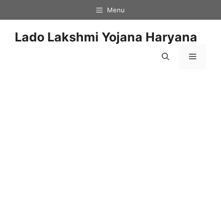
Skip
Menu
to
content
Lado Lakshmi Yojana Haryana
Menu