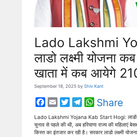
Lado Lakshmi Yo
लाडो लक्ष्मी योजना कब
खाता में कब आयेगे 21
September 18, 2025
by
Shiv Kant
F
E
T
T
W
Share
a
m
w
el
h
Lado Lakshmi Yojana Kab Start Hogi: लाडो लक्ष्मी
c
ai
itt
e
at
चुनाव से पहले की थी, अब हरियाणा राज्य की महिलाएं बेस
e
l
er
gr
s
किस्त का इंतजार कर रही है। सरकार लाडो लक्ष्मी योजना