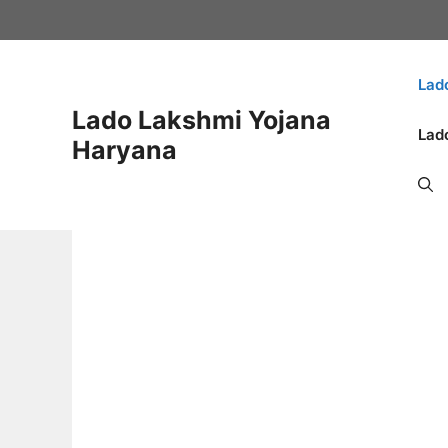
Skip
to
content
Lad
Lado Lakshmi Yojana
Lad
Haryana