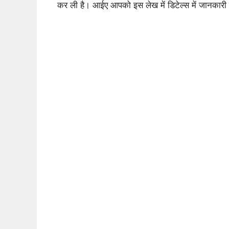
b
a
A
कर ली है। आईए आपको इस लेख में डिटेल्स में जानकारी द
o
m
p
o
p
k