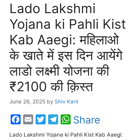
Lado Lakshmi
Yojana ki Pahli Kist
Kab Aaegi: महिलाओ
के खाते में इस दिन आयेंगे
लाडो लक्ष्मी योजना की
₹2100 की क़िस्त
June 26, 2025
by
Shiv Kant
F
E
T
T
W
Share
a
m
w
el
h
Lado Lakshmi Yojana ki Pahli Kist Kab Aaegi:
c
ai
itt
e
at