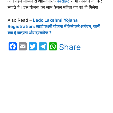
ऑनलाइन माध्यम से आधिकारिक
वेबसाइट
से भी आवेदन को कर
सकते है। इस योजना का लाभ केवल महिला वर्ग को ही मिलेगा।
Also Read –
Lado Lakshmi Yojana
Registration: लाडो लक्ष्मी योजना में कैसे करे आवेदन, जानें
क्या है पात्रता और दस्तावेज ?
F
E
T
T
W
Share
a
m
w
el
h
c
ai
itt
e
at
e
l
er
gr
s
b
a
A
o
m
p
o
p
k