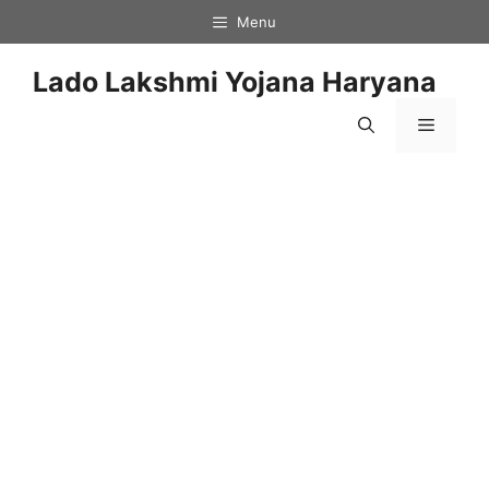
Skip
Menu
to
content
Lado Lakshmi Yojana Haryana
Menu